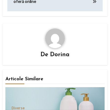
articole
oferă online
De
Dorina
Articole Similare
Diverse