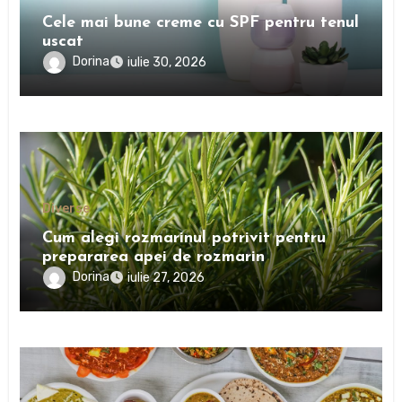
Cele mai bune creme cu SPF pentru tenul
uscat
Dorina
iulie 30, 2026
Diverse
Cum alegi rozmarinul potrivit pentru
prepararea apei de rozmarin
Dorina
iulie 27, 2026