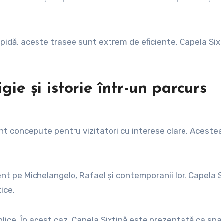
rapidă, aceste trasee sunt extrem de eficiente. Capela Six
gie și istorie într-un parcurs
nt concepute pentru vizitatori cu interese clare. Aceste
t pe Michelangelo, Rafael și contemporanii lor. Capela S
ice.
tolice. În acest caz, Capela Sixtină este prezentată ca spa