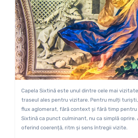
Capela Sixtină este unul dintre cele mai vizitate spații culturale din lume, dar experiența ei depinde enorm de
traseul ales pentru vizitare. Pentru mulți turișt
flux aglomerat, fără context și fără timp pentru
Sixtină ca punct culminant, nu ca simplă oprire
oferind coerență, ritm și sens întregii vizite.