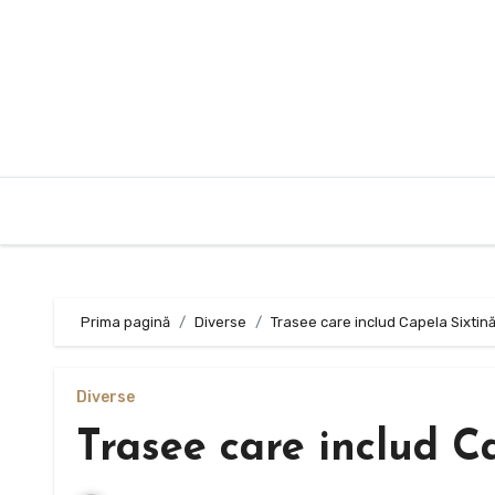
Sari
la
conținut
Prima pagină
Diverse
Trasee care includ Capela Sixtin
Diverse
Trasee care includ C