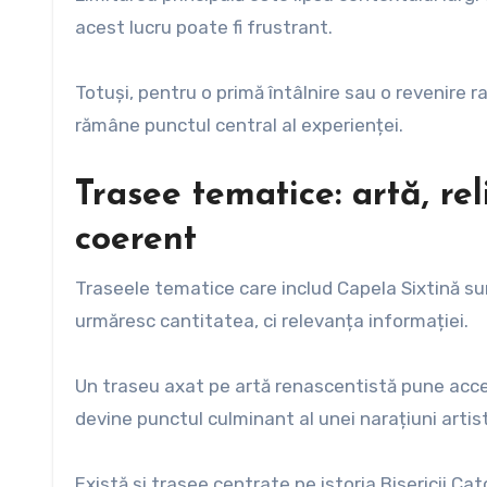
acest lucru poate fi frustrant.
Totuși, pentru o primă întâlnire sau o revenire 
rămâne punctul central al experienței.
Trasee tematice: artă, reli
coerent
Traseele tematice care includ Capela Sixtină su
urmăresc cantitatea, ci relevanța informației.
Un traseu axat pe artă renascentistă pune accen
devine punctul culminant al unei narațiuni artist
Există și trasee centrate pe istoria Bisericii Ca