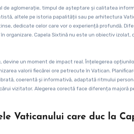
ul de aglomerație, timpul de așteptare și calitatea inform
stă, altele pe istoria papalității sau pe arhitectura Vati
xtinse, dedicate celor care vor o experiență profundă. Dif
în organizare. Capela Sixtină nu este un obiectiv izolat, 
c, devine un moment de impact real. Înțelegerea opțiunilo
mizarea valorii fiecărei ore petrecute în Vatican. Planifica
ibrată, coerentă și informativă, adaptată ritmului person
fiecărui vizitator. Alegerea corectă face diferența majoră 
ele Vaticanului care duc la Ca