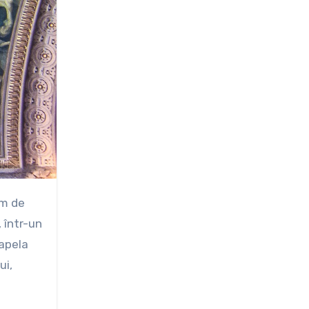
, într-un
Capela
ui,