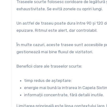
Traseele scurte folosesc coridoare de legătură ș
exhaustivitate. Se evită zonele cu opriri lungi.
Un astfel de traseu poate dura între 90 și 120 d
epuizare. Ritmul este alert, dar controlabil.
În multe cazuri, aceste trasee sunt accesibile pr
gestionează mai bine fluxul de vizitatori.
Beneficii clare ale traseelor scurte:
timp redus de așteptare;
energie mai bună la intrarea în Capela Sixtin
informații concentrate, fără detalii inutile.
Limitarea principală este lipsa contextului larg.