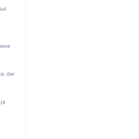
sul
piese
te, dar
eja