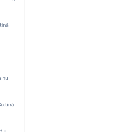
tină
a nu
ixtină
țiu