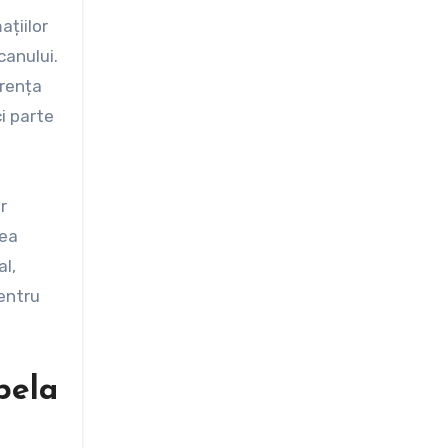
ațiilor
canului.
erența
ci parte
r
rea
al,
pentru
pela