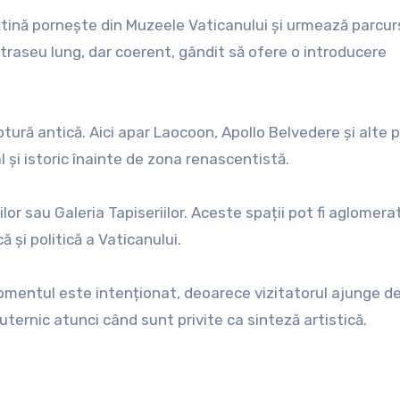
xtină pornește din Muzeele Vaticanului și urmează parcur
 traseu lung, dar coerent, gândit să ofere o introducere
lptură antică. Aici apar Laocoon, Apollo Belvedere și alte 
 și istoric înainte de zona renascentistă.
or sau Galeria Tapiseriilor. Aceste spații pot fi aglomera
 și politică a Vaticanului.
Momentul este intenționat, deoarece vizitatorul ajunge d
uternic atunci când sunt privite ca sinteză artistică.