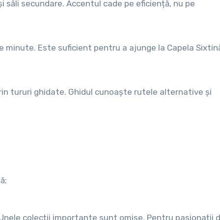
i săli secundare. Accentul cade pe eficiență, nu pe
e minute. Este suficient pentru a ajunge la Capela Sixtin
in tururi ghidate. Ghidul cunoaște rutele alternative și
ă;
 Unele colecții importante sunt omise. Pentru pasionații d