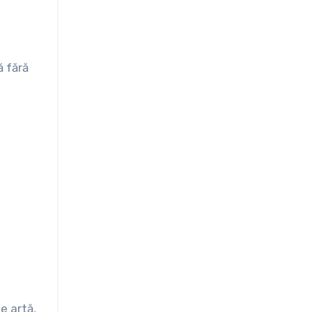
ă fără
e artă,