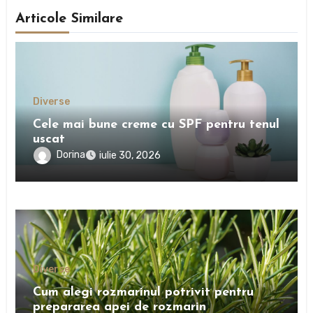
Articole Similare
Diverse
Cele mai bune creme cu SPF pentru tenul
uscat
Dorina
iulie 30, 2026
Diverse
Cum alegi rozmarinul potrivit pentru
prepararea apei de rozmarin