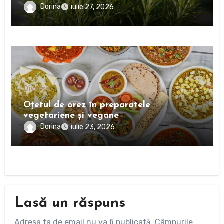
Dorina
iulie 27, 2026
Diverse
Oțetul de orez în preparatele
vegetariene și vegane
Dorina
iulie 23, 2026
Lasă un răspuns
Adresa ta de email nu va fi publicată.
Câmpurile