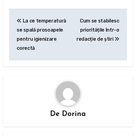
Navigare
La ce temperatură
Cum se stabilesc
în
se spală prosoapele
prioritățile într-o
articole
pentru igienizare
redacție de știri
corectă
De
Dorina