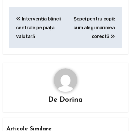
Navigare
Intervenția băncii
Șepci pentru copii:
în
centrale pe piața
cum alegi mărimea
articole
valutară
corectă
De
Dorina
Articole Similare