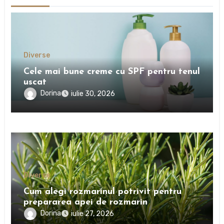
Diverse
Cele mai bune creme cu SPF pentru tenul
uscat
Dorina
iulie 30, 2026
Diverse
Cum alegi rozmarinul potrivit pentru
prepararea apei de rozmarin
Dorina
iulie 27, 2026