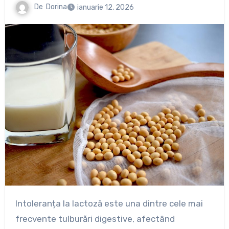
De
Dorina
ianuarie 12, 2026
Intoleranța la lactoză este una dintre cele mai
frecvente tulburări digestive, afectând