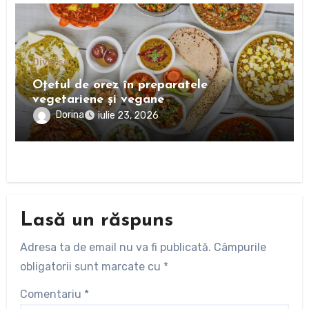
Diverse
Oțetul de orez în preparatele
vegetariene și vegane
Dorina
iulie 23, 2026
Lasă un răspuns
Adresa ta de email nu va fi publicată.
Câmpurile
obligatorii sunt marcate cu
*
Comentariu
*