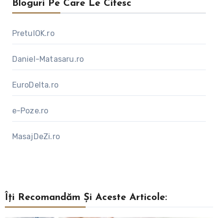
Bloguri Pe Care Le Citesc
PretulOK.ro
Daniel-Matasaru.ro
EuroDelta.ro
e-Poze.ro
MasajDeZi.ro
Îți Recomandăm Și Aceste Articole: